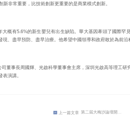
創新非常重要，比技術創新更重要的是商業模式創新。
年大概有
5.6%
的新生嬰兒有出生缺陷。華大基因牽頭了國際罕
發現、盡早預防、盡早治療。他希望中國領導和政府敢於為前沿
公司董事長周國輝、光啟科學董事會主席，深圳光啟高等理工研
發表演講。
第二屆大梅沙論壇開幕 政學大咖縱論中國創新發展
上一篇文章