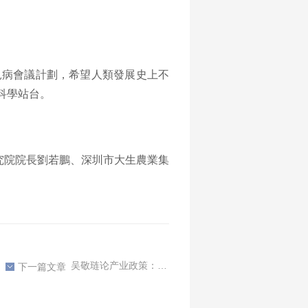
見病會議計劃，希望人類發展史上不
科學站台。
究院院長劉若鵬、深圳市大生農業集
吴敬琏论产业政策：好政策应该促进竞争
下一篇文章