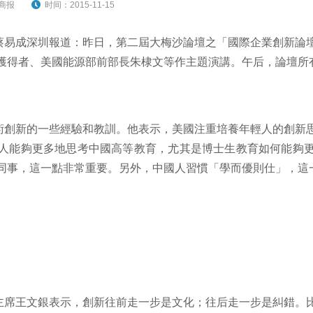
商报
时间：2015-11-15
蔡易成深圳報道：昨日，第二屆大梅沙論壇之「國際企業創新論
獲得者、美國能源部前部長朱棣文等作主題演講。午后，論壇所
術創新的一些經驗和教訓。他表示，美國注重培養年輕人的創新
人能夠更多地思考中國高等教育，尤其是博士生教育如何能夠
同事，這一點非常重要。另外，中國人習慣「學而優則仕」，這
主席王文銀表示，創新往前走一步是文化；往后走一步是糾錯。