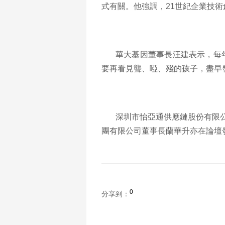
式有關。他強調，
21
世紀企業技術
華大基因董事長汪建表示，每
要再看見聾、啞、殘的孩子，盡早
深圳市怡亞通供應鏈股份有限
團有限公司董事長蘭華升亦在論壇
0
分享到：