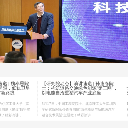
递 | 魏奉思院
【研究院动态】演讲速递 | 孙逢春院
局限，低轨卫星
士：构筑道路交通绿色能源“第三网”，
”新路线
以电能自洽重塑汽车产业底座
哈尔滨工业大学（深
3月17日，中国工程院院士、北京理工大学深圳汽
思围绕《建设“数字空
车研究院院长孙逢春围绕“绿色能源与新能源汽车
题做了精彩演讲，
融合技术展望”主题做了精彩演讲