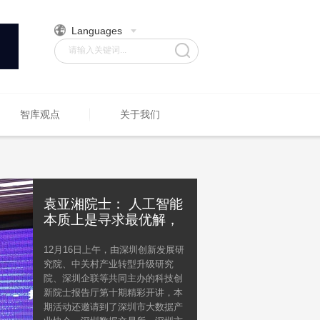
Languages
请输入关键词...
智库观点
关于我们
袁亚湘院士： 人工智能
本质上是寻求最优解，
许多大数据问题可归结
为优化问题
12月16日上午，由深圳创新发展研
究院、中关村产业转型升级研究
院、深圳企联等共同主办的科技创
新院士报告厅第十期精彩开讲，本
期活动还邀请到了深圳市大数据产