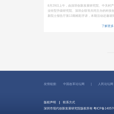
8月29日上午，由深圳创新发展研究院、中关村产
业转型升级研究院、深圳企联等共同主办的科技
新院士报告厅第13期精彩开讲，本期活动还邀请
了深圳市电子学会、深圳市微波通信技术应用行
协会等机构共同举办，中国科学院院士俞大鹏做
了解更多
精彩演讲。
友情链接:
中国改革论坛网
|
人民论坛网
版权声明
|
联系方式
深圳市现代创新发展研究院版权所有
粤ICP备14057