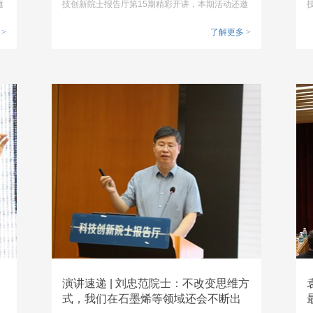
邀
技创新院士报告厅第15期精彩开讲，本期活动还邀
请到了深圳市电子学会、深圳市人工智能行业协
协
>
会、深圳市大数据产业协会、深圳数据交易所有限
了解更多
>
合
公司、深圳市微波通信技术应用行业协会等机构共
士
同举办，中国科学院院士郑海荣做了精彩演讲。
演讲速递 | 刘忠范院士：不改变思维方
式，我们在石墨烯等领域还会不断出