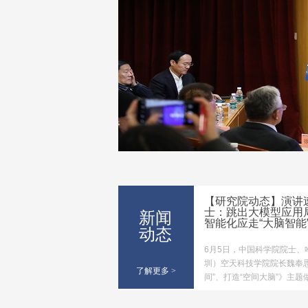
【研究院动态】演讲速
士：跳出大模型应用
新闻
智能化应走“大脑智能
动态
6月5日，中国科学院院士、
圳）空天科技学院院长魏奉
了解更多
>
间”、打造“空间大脑”》主