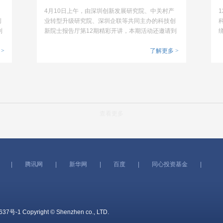
现“卡脖子”问题
4月10日上午，由深圳创新发展研究院、中关村产
创
业转型升级研究院、深圳企联等共同主办的科技创
到
新院士报告厅第12期精彩开讲，本期活动还邀请到
业
了深圳市新材料行业协会、深圳市石墨烯协会、深
了
>
圳市电池行业协会、深圳市微波通信技术应用行业
了解更多
>
协会、深圳大学管理学院等共同举办，中国科学院
院士刘忠范做了精彩演讲。
查看更多
|
腾讯网
|
新华网
|
百度
|
同心投资基金
|
637号-1
Copyright © Shenzhen co., LTD.